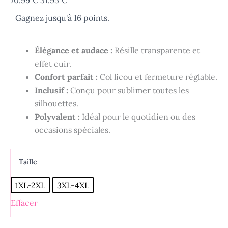
70.99
€
31.95
€
de
prix
prix
Gagnez jusqu'à 16 points.
Body
initial
actuel
grande
taille
était :
est :
dos
Élégance et audace :
Résille transparente et
70.99 €.
31.95 €.
nu
effet cuir.
noir
Confort parfait :
Col licou et fermeture réglable.
et
chair
Inclusif :
Conçu pour sublimer toutes les
en
silhouettes.
résille
Polyvalent :
Idéal pour le quotidien ou des
-
occasions spéciales.
Romy
Taille
1XL-2XL
3XL-4XL
Effacer