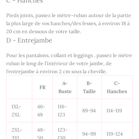
C - Hanches
Pieds joints, passez le mètre-ruban autour de la partie
la plus large de vos hanches/des fesses, à environ 18 à
20 cm en dessous de votre taille.
D - Entrejambe
Pour les pantalons, collant et leggings , passez le mètre
ruban le long de l'intérieur de votre jambe, de
l'entrejambe à environ 2 cm sous la cheville.
A-
B-
C-
FR
Buste
Taille
Hanches
1XL-
46-
116-
89-94
114-119
2XL
48
123
2XL-
48-
123-
94-99
119-124
3XL
50
130