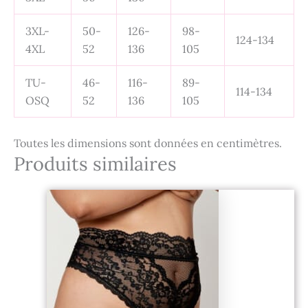
3XL-
50-
126-
98-
124-134
4XL
52
136
105
TU-
46-
116-
89-
114-134
OSQ
52
136
105
Toutes les dimensions sont données en centimètres.
Produits similaires