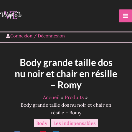
Aller
FIN DE SERIE
au
contenu
Connexion / Déconnexion
Body grande taille dos
nu noir et chair en résille
– Romy
Accueil
Produits
Body grande taille dos nu noir et chair en
résille – Romy
Body
Les indispensables