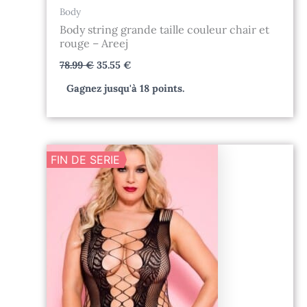
Body
Body string grande taille couleur chair et
rouge – Areej
78.99
€
35.55
€
Gagnez jusqu'à 18 points.
Le
Le
FIN DE SERIE
prix
prix
initial
actuel
était :
est :
39.99 €.
12.00 €.