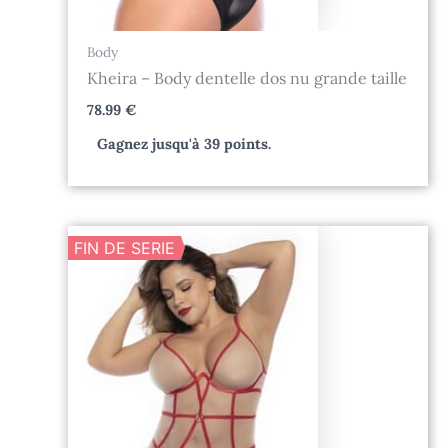
Body
Kheira – Body dentelle dos nu grande taille
78.99
€
Gagnez jusqu'à 39 points.
Le
Le
FIN DE SERIE
prix
prix
initial
actuel
était :
est :
78.99 €.
35.55 €.