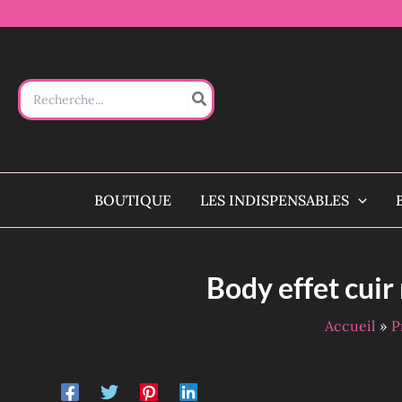
Aller
au
contenu
Search
for:
BOUTIQUE
LES INDISPENSABLES
Body effet cuir 
Accueil
P