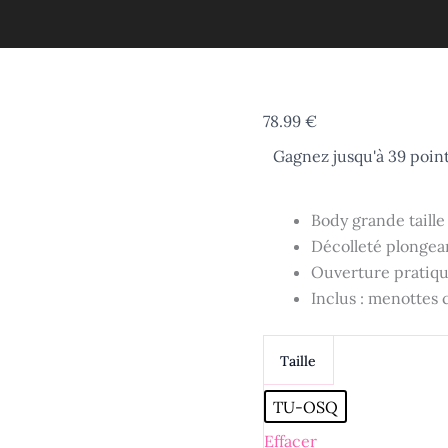
quantité
78.99
€
de
Gagnez jusqu'à 39 point
Body
effet
cuir
noir
Body grande taille 
+
Décolleté plongea
accessoires
Ouverture pratique
sensuels
grande
Inclus : menottes 
taille
-
Aélia
Taille
TU-OSQ
Effacer