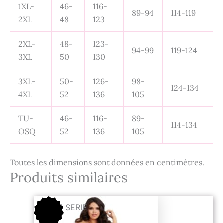
1XL-
46-
116-
89-94
114-119
2XL
48
123
2XL-
48-
123-
94-99
119-124
3XL
50
130
3XL-
50-
126-
98-
124-134
4XL
52
136
105
TU-
46-
116-
89-
114-134
OSQ
52
136
105
Toutes les dimensions sont données en centimètres.
Produits similaires
Le
Le
FIN DE SERIE
prix
prix
initial
actuel