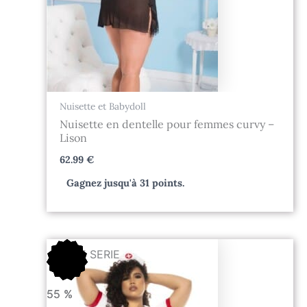
Nuisette et Babydoll
Nuisette en dentelle pour femmes curvy –
Lison
62.99
€
Gagnez jusqu'à 31 points.
Le
Le
FIN DE SERIE
prix
prix
initial
actuel
était :
est :
55
55
55
%
%
%
93.99 €.
42.30 €.