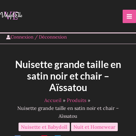
Aller
FIN DE SERIE
au
contenu
Connexion / Déconnexion
Nuisette grande taille en
satin noir et chair –
Aïssatou
Accueil
Produits
Nuisette grande taille en satin noir et chair –
Aïssatou
Nuisette et Babydoll
Nuit et Homewear