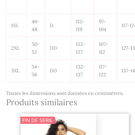
46-
112-
97-
1XL
D
117-12
48
119
104
50-
122-
107-
2XL
DD
127-1
52
127
112
54-
132-
117-
3XL
DD
137-1
56
137
122
Toutes les dimensions sont données en centimètres.
Produits similaires
Le
Le
FIN DE SERIE
prix
prix
initial
actuel
était :
est :