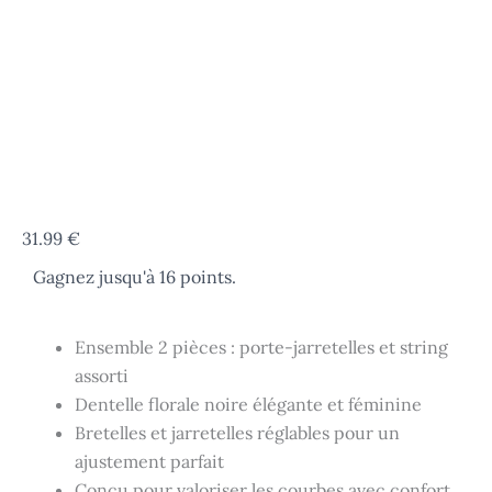
quantité
31.99
€
de
Gagnez jusqu'à 16 points.
Porte-
jarretelles
dentelle
grande
Ensemble 2 pièces : porte-jarretelles et string
taille
assorti
Wendy
Dentelle florale noire élégante et féminine
Bretelles et jarretelles réglables pour un
ajustement parfait
Conçu pour valoriser les courbes avec confort