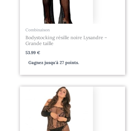
Combinaison
Bodystocking résille noire Lysandre –
Grande taille
53.99
€
Gagnez jusqu'à 27 points.
Le
Le
prix
prix
initial
actuel
était :
est :
39.99 €.
29.99 €.