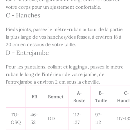
votre corps pour un ajustement confortable.
C - Hanches
Pieds joints, passez le mètre-ruban autour de la partie
la plus large de vos hanches/des fesses, à environ 18 à
20 cm en dessous de votre taille.
D - Entrejambe
Pour les pantalons, collant et leggings , passez le mètre
ruban le long de l'intérieur de votre jambe, de
l'entrejambe à environ 2 cm sous la cheville.
A-
B-
C-
FR
Bonnet
Buste
Taille
Hanc
TU-
46-
112-
97-
DD
117-13
OSQ
52
127
112