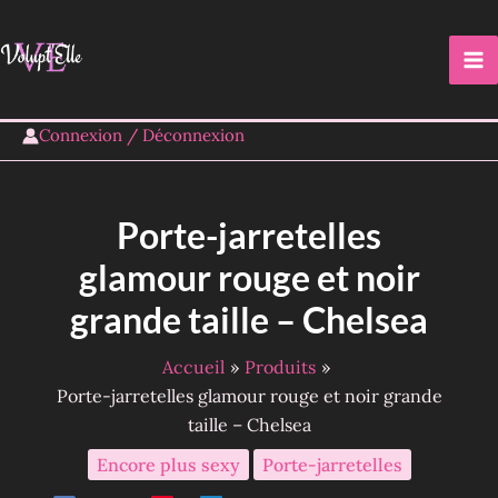
Aller
au
contenu
Connexion / Déconnexion
Porte-jarretelles
glamour rouge et noir
grande taille – Chelsea
Accueil
Produits
Porte-jarretelles glamour rouge et noir grande
taille – Chelsea
Encore plus sexy
Porte-jarretelles