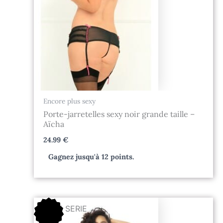
Encore plus sexy
Porte-jarretelles sexy noir grande taille –
Aïcha
24.99
€
Gagnez jusqu'à 12 points.
Le
Le
FIN DE SERIE
prix
prix
initial
actuel