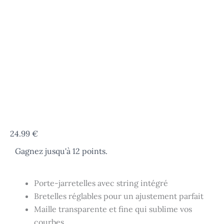
quantité
24.99
€
de
Gagnez jusqu'à 12 points.
Porte-
jarretelles
glamour
rouge
Porte-jarretelles avec string intégré
et
Bretelles réglables pour un ajustement parfait
noir
Maille transparente et fine qui sublime vos
grande
taille
courbes