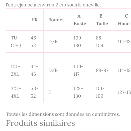
l'entrejambe à environ 2 cm sous la cheville.
A-
B-
C-
FR
Bonnet
Buste
Taille
Hanc
TU-
46-
109-
88-
D/E
114-1
OSQ
52
130
109
1XL-
44-
109-
D/E
88-97
114-1
2XL
46
117
3XL-
50-
122-
101-
E
127-1
4XL
52
130
109
Toutes les dimensions sont données en centimètres.
Produits similaires