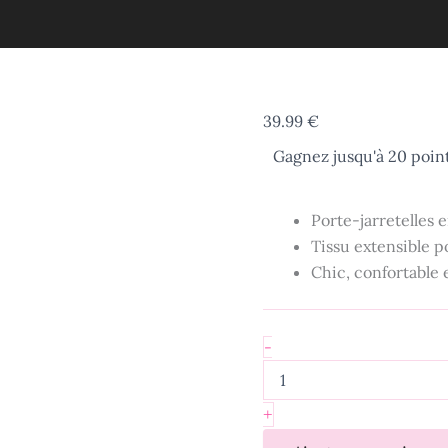
quantité
39.99
€
de
Gagnez jusqu'à 20 point
Porte-
jarretelles
noir
grande
Porte-jarretelles 
taille
Tissu extensible p
-
Chic, confortable
Yüna
-
+