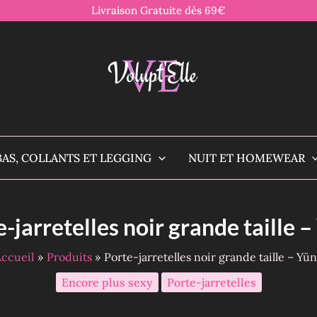
Livraison Gratuite dès 69€
BAS, COLLANTS ET LEGGING
NUIT ET HOMEWEAR
-jarretelles noir grande taille 
ccueil
Produits
Porte-jarretelles noir grande taille – Yü
Encore plus sexy
Porte-jarretelles