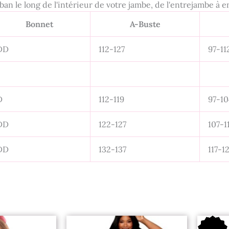
uban le long de l'intérieur de votre jambe, de l'entrejambe à e
Bonnet
A-Buste
DD
112-127
97-11
D
112-119
97-10
DD
122-127
107-1
DD
132-137
117-1