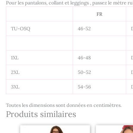
Pour les pantalons, collant et leggings , passez le mètre r
FR
TU-OSQ
46-52
1XL
46-48
2XL
50-52
3XL
54-56
Toutes les dimensions sont données en centimètres.
Produits similaires