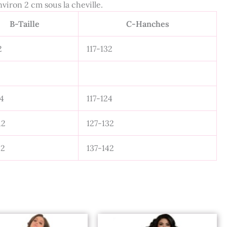
nviron 2 cm sous la cheville.
B-Taille
C-Hanches
2
117-132
4
117-124
12
127-132
22
137-142
Le
Le
prix
prix